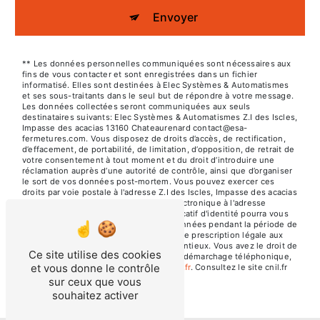
Envoyer
** Les données personnelles communiquées sont nécessaires aux
fins de vous contacter et sont enregistrées dans un fichier
informatisé. Elles sont destinées à Elec Systèmes & Automatismes
et ses sous-traitants dans le seul but de répondre à votre message.
Les données collectées seront communiquées aux seuls
destinataires suivants: Elec Systèmes & Automatismes Z.I des Iscles,
Impasse des acacias 13160 Chateaurenard contact@esa-
fermetures.com. Vous disposez de droits d’accès, de rectification,
d’effacement, de portabilité, de limitation, d’opposition, de retrait de
votre consentement à tout moment et du droit d’introduire une
réclamation auprès d’une autorité de contrôle, ainsi que d’organiser
le sort de vos données post-mortem. Vous pouvez exercer ces
droits par voie postale à l'adresse Z.I des Iscles, Impasse des acacias
13160 Chateaurenard ou par courrier électronique à l'adresse
contact@esa-fermetures.com. Un justificatif d'identité pourra vous
être demandé. Nous conservons vos données pendant la période de
prise de contact puis pendant la durée de prescription légale aux
fins probatoires et de gestion des contentieux. Vous avez le droit de
Ce site utilise des cookies
vous inscrire sur la liste d'opposition au démarchage téléphonique,
et vous donne le contrôle
disponible à cette adresse:
Bloctel.gouv.fr
. Consultez le site cnil.fr
pour plus d’informations sur vos droits.
sur ceux que vous
souhaitez activer