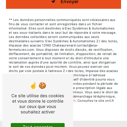
Envoyer
** Les données personnelles communiquées sont nécessaires aux
fins de vous contacter et sont enregistrées dans un fichier
informatisé. Elles sont destinées à Elec Systèmes & Automatismes
et ses sous-traitants dans le seul but de répondre à votre message.
Les données collectées seront communiquées aux seuls
destinataires suivants: Elec Systèmes & Automatismes Z.I des Iscles,
Impasse des acacias 13160 Chateaurenard contact@esa-
fermetures.com. Vous disposez de droits d’accès, de rectification,
d’effacement, de portabilité, de limitation, d’opposition, de retrait de
votre consentement à tout moment et du droit d’introduire une
réclamation auprès d’une autorité de contrôle, ainsi que d’organiser
le sort de vos données post-mortem. Vous pouvez exercer ces
droits par voie postale à l'adresse Z.I des Iscles, Impasse des acacias
13160 Chateaurenard ou par courrier électronique à l'adresse
contact@esa-fermetures.com. Un justificatif d'identité pourra vous
être demandé. Nous conservons vos données pendant la période de
prise de contact puis pendant la durée de prescription légale aux
fins probatoires et de gestion des contentieux. Vous avez le droit de
Ce site utilise des cookies
vous inscrire sur la liste d'opposition au démarchage téléphonique,
et vous donne le contrôle
disponible à cette adresse:
Bloctel.gouv.fr
. Consultez le site cnil.fr
pour plus d’informations sur vos droits.
sur ceux que vous
souhaitez activer