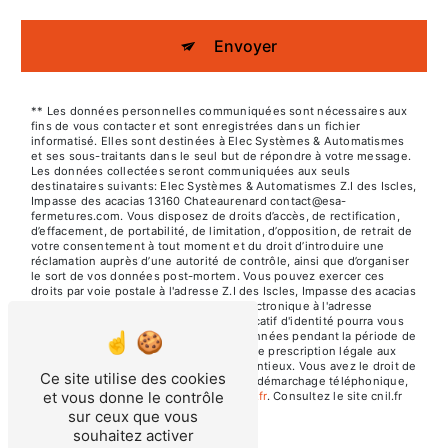
Envoyer
** Les données personnelles communiquées sont nécessaires aux
fins de vous contacter et sont enregistrées dans un fichier
informatisé. Elles sont destinées à Elec Systèmes & Automatismes
et ses sous-traitants dans le seul but de répondre à votre message.
Les données collectées seront communiquées aux seuls
destinataires suivants: Elec Systèmes & Automatismes Z.I des Iscles,
Impasse des acacias 13160 Chateaurenard contact@esa-
fermetures.com. Vous disposez de droits d’accès, de rectification,
d’effacement, de portabilité, de limitation, d’opposition, de retrait de
votre consentement à tout moment et du droit d’introduire une
réclamation auprès d’une autorité de contrôle, ainsi que d’organiser
le sort de vos données post-mortem. Vous pouvez exercer ces
droits par voie postale à l'adresse Z.I des Iscles, Impasse des acacias
13160 Chateaurenard ou par courrier électronique à l'adresse
contact@esa-fermetures.com. Un justificatif d'identité pourra vous
être demandé. Nous conservons vos données pendant la période de
prise de contact puis pendant la durée de prescription légale aux
fins probatoires et de gestion des contentieux. Vous avez le droit de
Ce site utilise des cookies
vous inscrire sur la liste d'opposition au démarchage téléphonique,
et vous donne le contrôle
disponible à cette adresse:
Bloctel.gouv.fr
. Consultez le site cnil.fr
pour plus d’informations sur vos droits.
sur ceux que vous
souhaitez activer