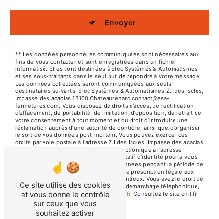
Envoyer
** Les données personnelles communiquées sont nécessaires aux
fins de vous contacter et sont enregistrées dans un fichier
informatisé. Elles sont destinées à Elec Systèmes & Automatismes
et ses sous-traitants dans le seul but de répondre à votre message.
Les données collectées seront communiquées aux seuls
destinataires suivants: Elec Systèmes & Automatismes Z.I des Iscles,
Impasse des acacias 13160 Chateaurenard contact@esa-
fermetures.com. Vous disposez de droits d’accès, de rectification,
d’effacement, de portabilité, de limitation, d’opposition, de retrait de
votre consentement à tout moment et du droit d’introduire une
réclamation auprès d’une autorité de contrôle, ainsi que d’organiser
le sort de vos données post-mortem. Vous pouvez exercer ces
droits par voie postale à l'adresse Z.I des Iscles, Impasse des acacias
13160 Chateaurenard ou par courrier électronique à l'adresse
contact@esa-fermetures.com. Un justificatif d'identité pourra vous
être demandé. Nous conservons vos données pendant la période de
prise de contact puis pendant la durée de prescription légale aux
fins probatoires et de gestion des contentieux. Vous avez le droit de
Ce site utilise des cookies
vous inscrire sur la liste d'opposition au démarchage téléphonique,
et vous donne le contrôle
disponible à cette adresse:
Bloctel.gouv.fr
. Consultez le site cnil.fr
pour plus d’informations sur vos droits.
sur ceux que vous
souhaitez activer