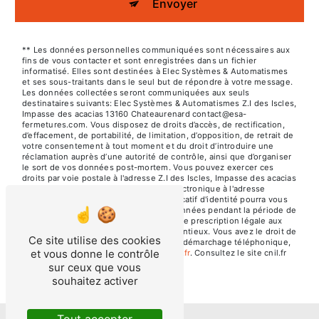
Envoyer
** Les données personnelles communiquées sont nécessaires aux
fins de vous contacter et sont enregistrées dans un fichier
informatisé. Elles sont destinées à Elec Systèmes & Automatismes
et ses sous-traitants dans le seul but de répondre à votre message.
Les données collectées seront communiquées aux seuls
destinataires suivants: Elec Systèmes & Automatismes Z.I des Iscles,
Impasse des acacias 13160 Chateaurenard contact@esa-
fermetures.com. Vous disposez de droits d’accès, de rectification,
d’effacement, de portabilité, de limitation, d’opposition, de retrait de
votre consentement à tout moment et du droit d’introduire une
réclamation auprès d’une autorité de contrôle, ainsi que d’organiser
le sort de vos données post-mortem. Vous pouvez exercer ces
droits par voie postale à l'adresse Z.I des Iscles, Impasse des acacias
13160 Chateaurenard ou par courrier électronique à l'adresse
contact@esa-fermetures.com. Un justificatif d'identité pourra vous
être demandé. Nous conservons vos données pendant la période de
prise de contact puis pendant la durée de prescription légale aux
fins probatoires et de gestion des contentieux. Vous avez le droit de
Ce site utilise des cookies
vous inscrire sur la liste d'opposition au démarchage téléphonique,
et vous donne le contrôle
disponible à cette adresse:
Bloctel.gouv.fr
. Consultez le site cnil.fr
pour plus d’informations sur vos droits.
sur ceux que vous
souhaitez activer