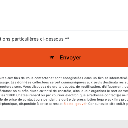
tions particulières ci-dessous **
Envoyer
s aux fins de vous contacter et sont enregistrées dans un fichier informatisé
essage. Les données collectées seront communiquées aux seuls destinataires su
res.com. Vous disposez de droits d’accès, de rectification, d’effacement, de por
éclamation auprès d’une autorité de contrôle, ainsi que d’organiser le sort de
acias 13160 Chateaurenard ou par courrier électronique à l'adresse contact@esa-fe
e prise de contact puis pendant la durée de prescription légale aux fins proba
éléphonique, disponible à cette adresse:
Bloctel.gouv.fr
. Consultez le site cnil.fr