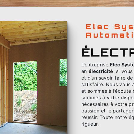
Elec Systèmes &
Automat
ÉLECT
L’entreprise
Elec Sys
en
électricité
, si vou
et d’un savoir-faire d
satisfaire. Nous vous
et sommes à l’écoute 
sommes à votre dispos
nécessaires à votre p
passion et le partager
réussir. Toute notre éq
rigueur.