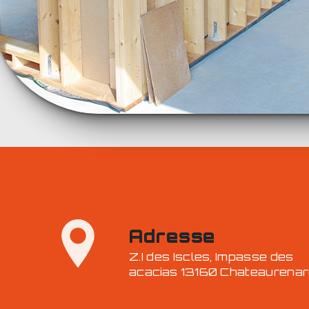
Adresse
Z.I des Iscles, Impasse des
acacias 13160 Chateaurena