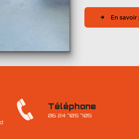
En savoir 
Téléphone
06 24 705 705
rd