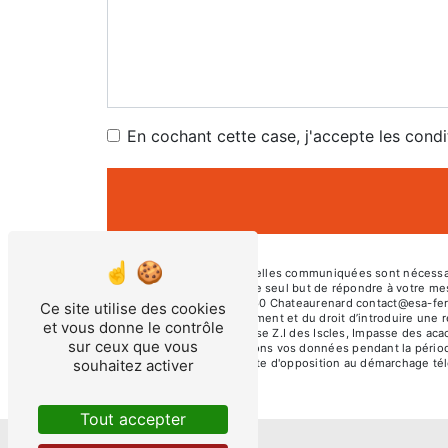
En cochant cette case, j'accepte les condi
** Les données personnelles communiquées sont nécessaire
ses sous-traitants dans le seul but de répondre à votre m
Impasse des acacias 13160 Chateaurenard contact@esa-fermetu
Ce site utilise des cookies
consentement à tout moment et du droit d’introduire une r
et vous donne le contrôle
par voie postale à l'adresse Z.I des Iscles, Impasse des ac
sur ceux que vous
demandé. Nous conservons vos données pendant la période d
souhaitez activer
de vous inscrire sur la liste d'opposition au démarchage t
Tout accepter