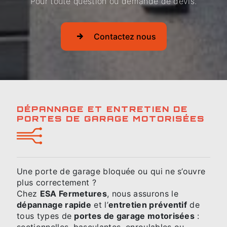
Pour toute question ou demande de devis.
Contactez nous
DÉPANNAGE ET ENTRETIEN DE
PORTES DE GARAGE MOTORISÉES
Une porte de garage bloquée ou qui ne s’ouvre
plus correctement ?
Chez
ESA Fermetures
, nous assurons le
dépannage rapide
et l’
entretien préventif
de
tous types de
portes de garage motorisées
:
sectionnelles, basculantes, enroulables ou