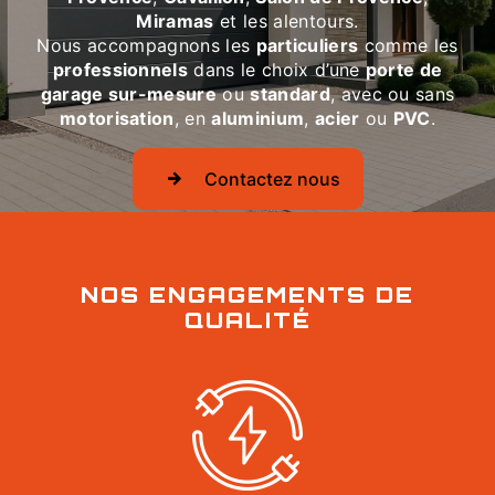
Miramas
et les alentours.
Nous accompagnons les
particuliers
comme les
professionnels
dans le choix d’une
porte de
garage sur-mesure
ou
standard
, avec ou sans
motorisation
, en
aluminium
,
acier
ou
PVC
.
Contactez nous
NOS ENGAGEMENTS DE
QUALITÉ