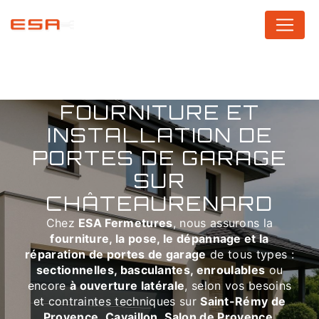
Panneau de gestion des cookies
FOURNITURE ET
INSTALLATION DE
PORTES DE GARAGE
SUR
CHÂTEAURENARD
Chez
ESA Fermetures
, nous assurons la
fourniture, la pose, le dépannage et la
réparation de portes de garage
de tous types :
sectionnelles, basculantes, enroulables
ou
encore
à ouverture latérale
, selon vos besoins
et contraintes techniques sur
Saint-Rémy de
Provence
,
Cavaillon
,
Salon de Provence
,